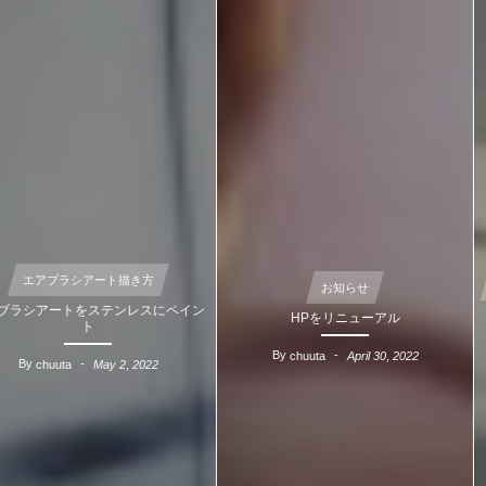
エアブラシアート描き方
お知らせ
エアブラシアートをステンレスにペイン
HPをリニューアル
ト
By
April
30
,
2022
chuuta
By
May
2
,
2022
chuuta