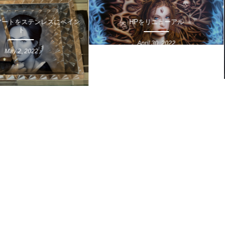
トをステンレスにペイン
HPをリニューアル
By
By
chuuta
chuuta
ト
April
30
,
2022
ay
2
,
2022