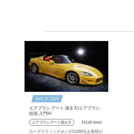
April
11
,
2022
エアブラシ アート 描き方|エアブラシ
絵画 入門￼
エアブラシアート描き方
16128 views
カーグラフィックホンダS2000をお客様の