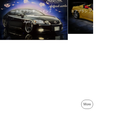
エアブラシ車にペイント
エアブラシ アート 描き方|エア
By
By
chuuta
chuuta
入門￼
April
13
,
2022
April
11
,
2022
More