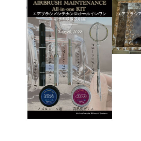
0.3mmハ
エアブラシメンテナンスオールインワン
エアブラシアー
By
chuuta
キット取扱説明書
June
28
,
2022
M